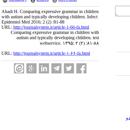
Ahadi H. Comparing expressive grammar in children
with autism and typically developing children. Infect
Epidemiol Med 2016; 2 (2) :81-88
URL:
http://journalsystem.ir/article-1-66-fa.html
Comparing expressive grammar in children with
autism and typically developing children. test
webservice. ۱۳۹۵; ۲ (۲) :۸۱-۸۸
URL:
http://journalsystem.ir/article-۱-۶۶-fa.html
و