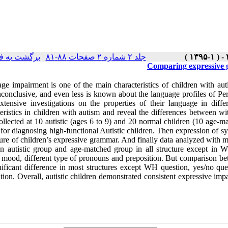
برگشت به ف
|
جلد ۲ شماره ۲ صفحات ۸۸-۸۱
Comparing expressive g
ge impairment is one of the main characteristics of children with aut
nconclusive, and even less is known about the language profiles of Per
xtensive investigations on the properties of their language in dif
teristics in children with autism and reveal the differences between
ollected at 10 autistic (ages 6 to 9) and 20 normal children (10 age
r diagnosing high-functional Autistic children. Then expression of syn
re of children’s expressive grammar. And finally data analyzed with ma
n autistic group and age-matched group in all structure except in WH 
, mood, different type of pronouns and preposition. But comparison b
nificant difference in most structures except WH question, yes/no que
tion. Overall, autistic children demonstrated consistent expressive imp