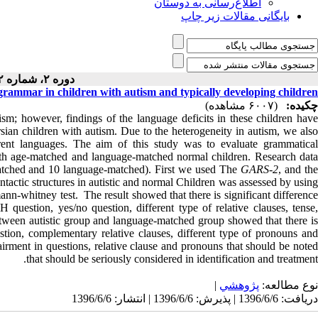
اطلاع‌رسانی به دوستان
بایگانی مقالات زیر چاپ
دوره ۲، شماره ۲ - ( ۱-۱۳۹۵ )
rammar in children with autism and typically developing children
چکیده:
(۶۰۰۷ مشاهده)
ism; however, findings of the language deficits in these children have
sian children with autism. Due to the heterogeneity in autism, we also
ferent languages. The aim of this study was to evaluate grammatical
 with age-matched and language-matched normal children. Research data
-matched and 10 language-matched). First we used The
GARS-2
, and th
tactic structures in autistic and normal Children was assessed by using
nn-whitney test. The result showed that there is significant difference
question, yes/no question, different type of relative clauses, tense,
etween autistic group and language-matched group showed that there is
stion, complementary relative clauses, different type of pronouns and
airment in questions, relative clause and pronouns that should be noted
that should be seriously considered in identification and treatment.
|
پژوهشي
نوع مطالعه:
دریافت: 1396/6/6 | پذیرش: 1396/6/6 | انتشار: 1396/6/6