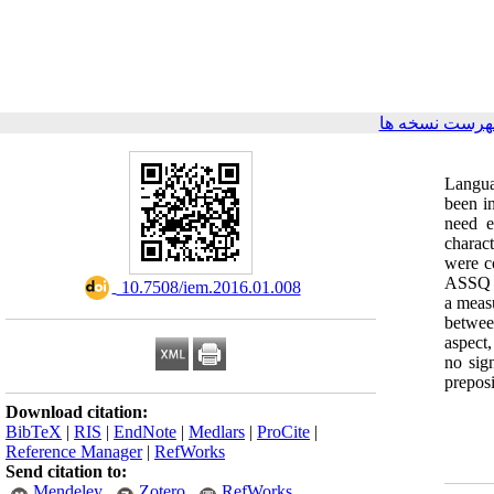
هرست نسخه ها
Langua
been i
need e
charac
were c
ASSQ fo
‎ 10.7508/iem.2016.01.008
a measu
betwee
aspect
no sig
preposi
Download citation:
BibTeX
|
RIS
|
EndNote
|
Medlars
|
ProCite
|
Reference Manager
|
RefWorks
Send citation to:
Mendeley
Zotero
RefWorks