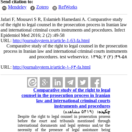
Send citation to:
Mendeley
Zotero
RefWorks
Jafari F, Mousavi S R, Eslamieh Hamedani A. Comparative study
of the right to legal counsel in the prosecution process in Iranian law
and international criminal courts instruments and procedures. Infect
Epidemiol Med 2016; 2 (2) :49-58
URL:
http://journalsystem.ir/article-1-63-fa.html
Comparative study of the right to legal counsel in the prosecution
process in Iranian law and international criminal courts instruments
and procedures. test webservice. ۱۳۹۵; ۲ (۲) :۴۹-۵۸
URL:
http://journalsystem.ir/article-۱-۶۳-fa.html
Comparative study of the right to legal
counsel in the prosecution process in Iranian
law and international criminal courts
instruments and procedures
چکیده:
(۵۴۱۹ مشاهده)
Despite the right to legal counsel in prosecution process
before the court and tribunals mentioned through
international documents and legal systems and/or the
necessity of the presence of legal assistance being