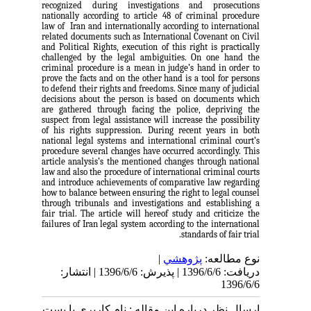
recognized during investigations and prosecutions
nationally according to article 48 of criminal procedure
law of Iran and internationally according to international
related documents such as International Covenant on Civil
and Political Rights, execution of this right is practically
challenged by the legal ambiguities. On one hand the
criminal procedure is a mean in judge’s hand in order to
prove the facts and on the other hand is a tool for persons
to defend their rights and freedoms. Since many of judicial
decisions about the person is based on documents which
are gathered through facing the police, depriving the
suspect from legal assistance will increase the possibility
of his rights suppression. During recent years in both
national legal systems and international criminal court’s
procedure several changes have occurred accordingly. This
article analysis’s the mentioned changes through national
law and also the procedure of international criminal courts
and introduce achievements of comparative law regarding
how to balance between ensuring the right to legal counsel
through tribunals and investigations and establishing a
fair trial. The article will hereof study and criticize the
failures of Iran legal system according to the international
standards of fair trial.
|
پژوهشي
نوع مطالعه:
دریافت: 1396/6/6 | پذیرش: 1396/6/6 | انتشار:
1396/6/6
ارسال نظر درباره این مقاله : نام کاربری یا پست