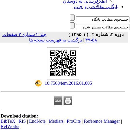
اطلاع‌رسانی به دوستان
بایگانی مقالات زیر چاپ
دوره ۲، شماره ۲ - ( ۱-۱۳۹۵ )
جلد ۲ شماره ۲ صفحات
برگشت به فهرست نسخه ها
|
۵۸-۴۹
‎ 10.7508/iem.2016.01.005
Download citation:
BibTeX
|
RIS
|
EndNote
|
Medlars
|
ProCite
|
Reference Manager
|
RefWorks